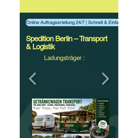
Online Auftragserteilung 24/7 | Schnell & Einfach Aufträ
Spedition Berlin – Transport
& Logistik
Ladungsträger :