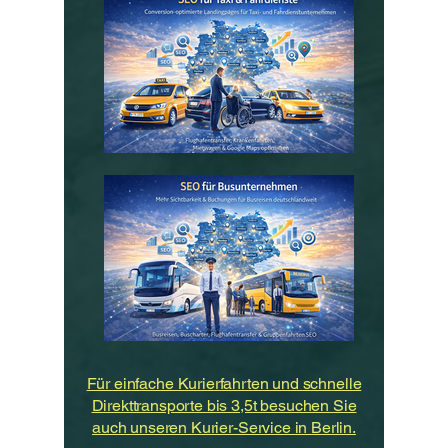
Für einfache Kurierfahrten und schnelle
Direkttransporte bis 3,5t besuchen Sie
auch unseren Kurier-Service in Berlin.