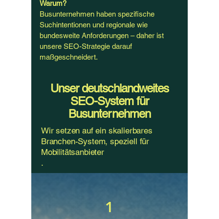
Warum?
Busunternehmen haben spezifische
Suchintentionen und regionale wie
bundesweite Anforderungen – daher ist
unsere SEO-Strategie darauf
maßgeschneidert.
Unser deutschlandweites
SEO-System für
Busunternehmen
Wir setzen auf ein skalierbares
Branchen-System, speziell für
Mobilitätsanbieter
.
1