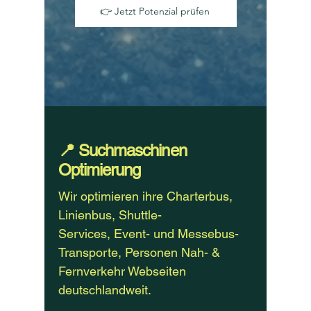
👉 Jetzt Potenzial prüfen
📍 Suchmaschinen
Optimierung
Wir optimieren ihre Charterbus,
Linienbus, Shuttle-
Services,
Event- und Messebus-
Transporte, Personen Nah- &
Fernverkehr
Webseiten
deutschlandweit.