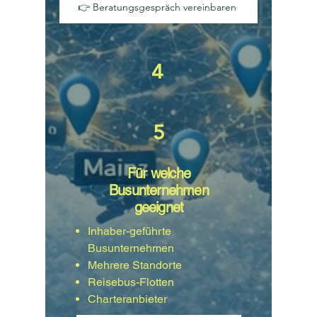
👉 Beratungsgespräch vereinbaren
4
5
Für welche
Busunternehmen
geeignet
Inhaber-geführte
Busunternehmen
Mehrere Standorte
Reisebus-Flotten
Charteranbieter