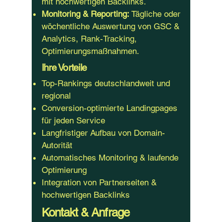
mit hochwertigen Backlinks.
Monitoring & Reporting:
Tägliche oder
wöchentliche Auswertung von GSC &
Analytics, Rank-Tracking,
Optimierungsmaßnahmen.
Ihre Vorteile
Top-Rankings deutschlandweit und
regional
Conversion-optimierte Landingpages
für jeden Service
Langfristiger Aufbau von Domain-
Autorität
Automatisches Monitoring & laufende
Optimierung
Integration von Partnerseiten &
hochwertigen Backlinks
Kontakt & Anfrage