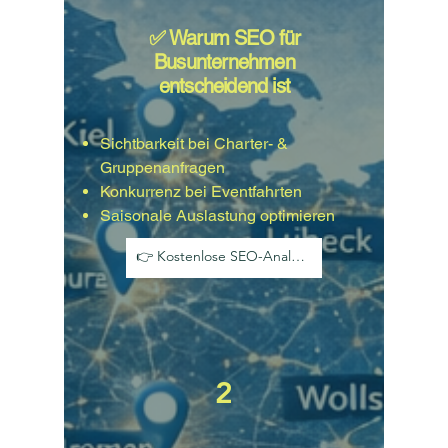
​✅ Warum SEO für
Busunternehmen
entscheidend ist
Sichtbarkeit bei Charter- &
Gruppenanfragen
Konkurrenz bei Eventfahrten
Saisonale Auslastung optimieren
👉 Kostenlose SEO-Analyse anfordern
2