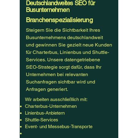
Deutschlandweites SEO für
Busunternehmen
Branchenspezialisierung
Steigern Sie die Sichtbarkeit Ihres
Busunternehmens deutschlandweit
und gewinnen Sie gezielt neue Kunden
für Charterbus, Linienbus und Shuttle-
Services. Unsere datengetriebene
SEO-Strategie sorgt dafür, dass Ihr
Unternehmen bei relevanten
Suchanfragen sichtbar wird und
Anfragen generiert.
Wir arbeiten ausschließlich mit:
Charterbus-Unternehmen
Linienbus-Anbietern
Shuttle-Services
Event- und Messebus-Transporte