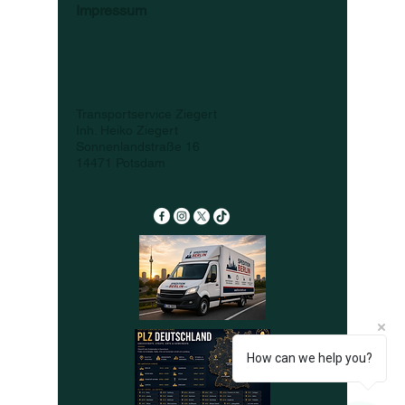
Impressum
Transportservice Ziegert
Inh. Heiko Ziegert
Sonnenlandstraße 16
14471 Potsdam
How can we help you?