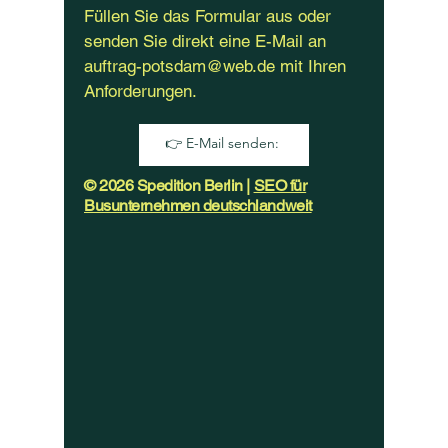
Füllen Sie das Formular aus oder
senden Sie direkt eine E-Mail an
auftrag-potsdam@web.de
mit Ihren
Anforderungen.
👉 E-Mail senden:
© 2026 Spedition Berlin |
SEO für
Busunternehmen deutschlandweit