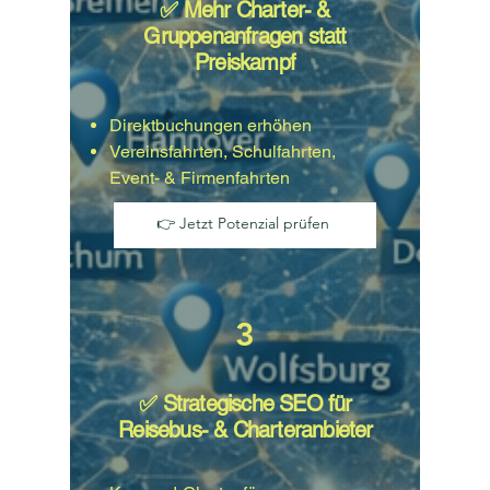
✅ Mehr Charter- &
Gruppenanfragen statt
Preiskampf
Direktbuchungen erhöhen
Vereinsfahrten, Schulfahrten,
Event- & Firmenfahrten
👉 Jetzt Potenzial prüfen
3
✅ Strategische SEO für
Reisebus- & Charteranbieter