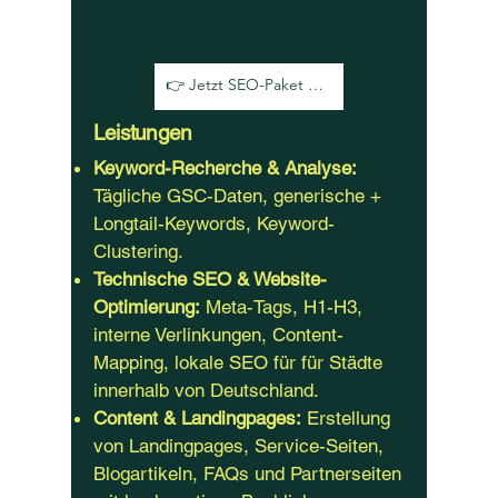
👉 Jetzt SEO-Paket sichern
Leistungen
Keyword-Recherche & Analyse:
Tägliche GSC-Daten, generische +
Longtail-Keywords, Keyword-
Clustering.
Technische SEO & Website-
Optimierung:
Meta-Tags, H1-H3,
interne Verlinkungen, Content-
Mapping, lokale SEO für für Städte
innerhalb von Deutschland.
Content & Landingpages:
Erstellung
von Landingpages, Service-Seiten,
Blogartikeln, FAQs und Partnerseiten