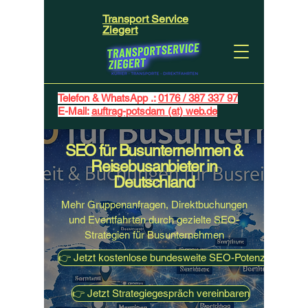
Transport Service
Ziegert
Telefon & WhatsApp .:
0176 / 387 337 97
E-Mail:
auftrag-potsdam (at) web.de
SEO für Busunternehmen &
Reisebusanbieter in
Deutschland
Mehr Gruppenanfragen, Direktbuchungen
und Eventfahrten durch gezielte SEO-
Strategien für Busunternehmen
👉 Jetzt kostenlose bundesweite SEO-Potenzialanalyse
👉 Jetzt Strategiegespräch vereinbaren