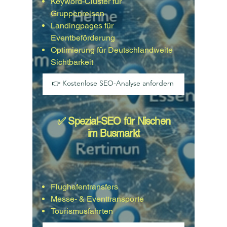
Keyword-Cluster für
Gruppenreisen
Landingpages für
Eventbeförderung
Optimierung für Deutschlandweite
Sichtbarkeit
👉 Kostenlose SEO-Analyse anfordern
✅ Spezial-SEO für Nischen
im Busmarkt
Flughafentransfers
Messe- & Eventtransporte
Tourismusfahrten