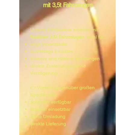
mit 3,5t Fahrzeugen
Unsere Kühlkuriere arbeiten mit
flexiblen 3,5t Fahrzeugen
, ideal für:
enge Innenstädte
kurzfristige Einsätze
kleinere und mittlere Sendungen
direkte Zustellungen ohne
Verzögerung
👉 Vorteile gegenüber großen
Speditionen:
schneller verfügbar
flexibler einsetzbar
keine Umladung
direkte Lieferung