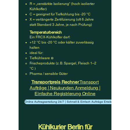
R = „verstärkte Isolierung“ (hoch isolierter
Kühlkoffer)
C = geeignet für Tiefkühlung bis -20 °C
X = verlängerte Zertifizierung (oft 6 Jahre
statt Standard 3 Jahre, je nach Prüfung)
Temperaturbereich
Ein FRCX-Kühlkoffer darf:
+12 °C bis -20 °C oder kälter zuverlässig
halten
ideal für:
Tiefkühlware ❄️
Frischeprodukte (z. B. Spargel, Fleisch 1–2
°C )
Pharma / sensible Güter
​Transportpreis Rechner
Transport
Aufträge | Neukunden Anmeldung |
Einfache Registrierung Online
Online Auftragserteilung 24/7 | Schnell & Einfach Aufträge Erteilen
Kühlkurier Berlin für