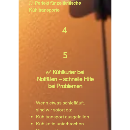
💥
Perfekt für zeitkritische
Kühltransporte
4
5
✅ Kühlkurier bei
Notfällen – schnelle Hilfe
bei Problemen
Wenn etwas schiefläuft,
sind wir sofort da:
Kühltransport ausgefallen
Kühlkette unterbrochen