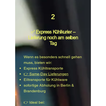
2
✅ Express Kühlkurier –
Lieferung noch am selben
Tag
Wenn es besonders schnell gehen
muss, bieten wir:
Express Kühltransporte
👉 Same-Day Lieferungen
Eiltransporte für Kühlware
sofortige Abholung in Berlin &
Brandenburg
👉 Ideal bei: