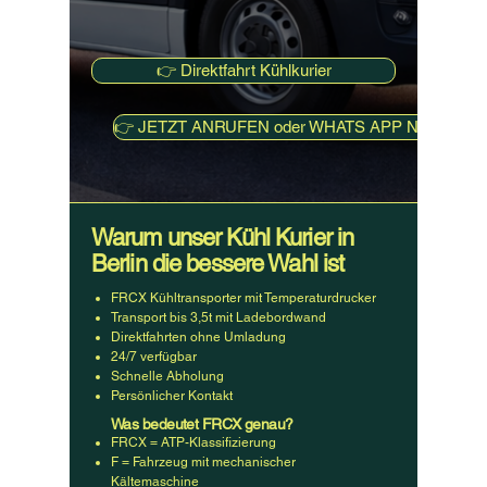
👉 Direktfahrt Kühlkurier
👉 JETZT ANRUFEN oder WHATS APP Nachricht.: 0
Warum unser Kühl Kurier in
Berlin die bessere Wahl ist
FRCX Kühltransporter mit Temperaturdrucker
Transport bis 3,5t mit Ladebordwand
Direktfahrten ohne Umladung
24/7 verfügbar
Schnelle Abholung
Persönlicher Kontakt
Was bedeutet FRCX genau?
FRCX = ATP-Klassifizierung
F = Fahrzeug mit mechanischer
Kältemaschine