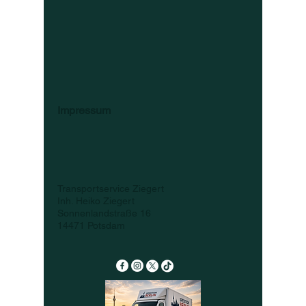
Impressum
Transportservice Ziegert
Inh. Heiko Ziegert
Sonnenlandstraße 16
14471 Potsdam