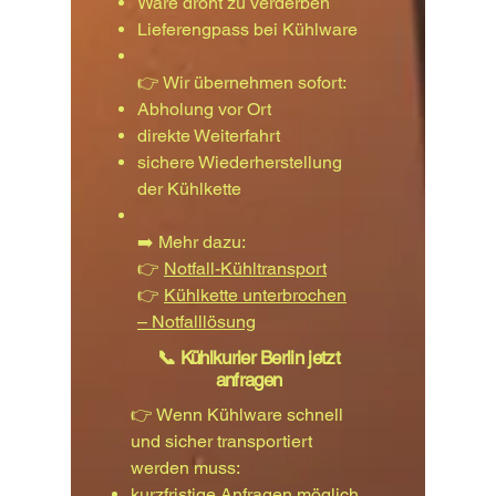
Ware droht zu verderben
Lieferengpass bei Kühlware
👉 Wir übernehmen sofort:
Abholung vor Ort
direkte Weiterfahrt
sichere Wiederherstellung
der Kühlkette
➡️ Mehr dazu:
👉
Notfall-Kühltransport
👉
Kühlkette unterbrochen
– Notfalllösung
📞 Kühlkurier Berlin jetzt
anfragen
👉 Wenn Kühlware schnell
und sicher transportiert
werden muss:
kurzfristige Anfragen möglich