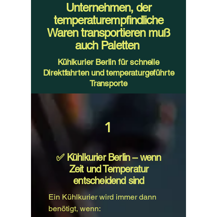
Unternehmen, der
temperaturempfindliche
Waren transportieren muß
auch Paletten
Kühlkurier Berlin für schnelle
Direktfahrten und temperaturgeführte
Transporte
1
​✅ Kühlkurier Berlin – wenn
Zeit und Temperatur
entscheidend sind
Ein Kühlkurier wird immer dann
benötigt, wenn: