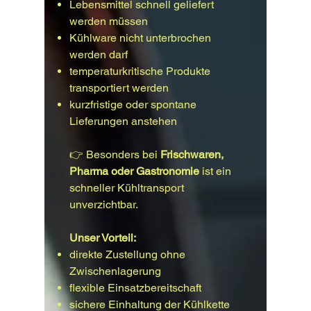
Lebensmittel schnell geliefert
werden müssen
Kühlware nicht unterbrochen
werden darf
temperaturkritische Produkte
transportiert werden
kurzfristige oder spontane
Lieferungen anstehen
👉 Besonders bei
Frischwaren,
Pharma oder Gastronomie
ist ein
schneller Kühltransport
unverzichtbar.
Unser Vorteil:
direkte Zustellung ohne
Zwischenlagerung
flexible Einsatzbereitschaft
sichere Einhaltung der Kühlkette