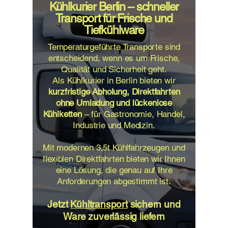
Kühlkurier Berlin – schneller
Transport für Frische und
Tiefkühlware
Temperaturgeführte Transporte sind
entscheidend, wenn es um Frische,
Qualität und Sicherheit geht.
Als Kühlkurier in Berlin bieten wir
kurzfristige Abholung, Direktfahrten
ohne Umladung und lückenlose
Kühlketten
– für Gastronomie, Handel,
Industrie und Medizin.
Mit modernen 3,5t Kühlfahrzeugen und
flexiblen Direktfahrten bieten wir Ihnen
eine Lösung, die genau auf Ihre
Anforderungen abgestimmt ist.
Jetzt
Kühltransport
sichern und
Ware zuverlässig liefern