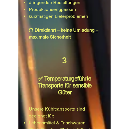
dringenden Bestellungen
Produktionsengpässen
kurzfristigen Lieferproblemen
💥
Direktfahrt = keine Umladung =
maximale Sicherheit
3
✅ Temperaturgeführte
Transporte für sensible
Güter
Unsere Kühltransporte sind
geeignet für:
Lebensmittel & Frischwaren