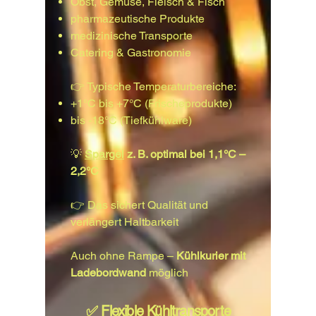
Obst, Gemüse, Fleisch & Fisch
pharmazeutische Produkte
medizinische Transporte
Catering & Gastronomie
👉 Typische Temperaturbereiche:
+1°C bis +7°C (Frischeprodukte)
bis -18°C (Tiefkühlware)
💡
Spargel
z. B. optimal bei 1,1°C –
2,2°C
👉 Das sichert Qualität und
verlängert Haltbarkeit
Auch ohne Rampe –
Kühlkurier mit
Ladebordwand
möglich
✅ Flexible Kühltransporte