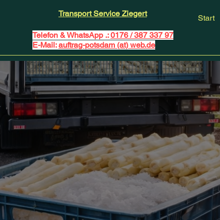
Transport Service Ziegert
Start
Telefon & WhatsApp .:
0176 / 387 337 97
E-Mail:
auftrag-potsdam (at) web.de