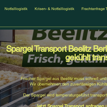
Notfalllogistik
Krisen- & Notfalllogistik
Frachtanfrage 
Spargel Transport Beelitz Berl
gekühlt tran
Frischer Spargel aus Beelitz muss schnell und
Wir übernehmen den zuverlässigen Kühltra
Der Spargel wird temperaturgeführt transporti
Jetzt Spargel Transport anfragen 