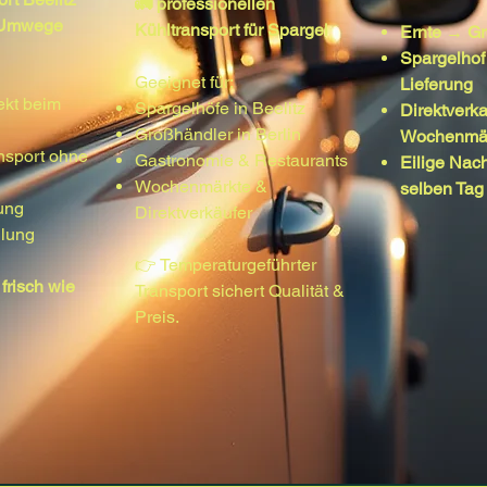
🚛 professionellen
 Umwege
Kühltransport für Spargel
Ernte → Gr
Spargelho
Geeignet für:
Lieferung
ekt beim
Spargelhöfe in Beelitz
Direktverka
Großhändler in Berlin
Wochenmä
nsport ohne
Gastronomie & Restaurants
Eilige Nac
Wochenmärkte &
selben Tag
ung
Direktverkäufer
llung
👉 Temperaturgeführter
frisch wie
Transport sichert Qualität &
Preis.