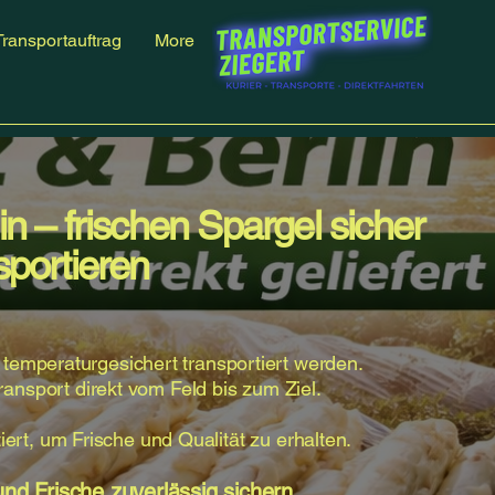
Transportauftrag
More
in – frischen Spargel sicher
sportieren
 temperaturgesichert transportiert werden.
nsport direkt vom Feld bis zum Ziel.
ert, um Frische und Qualität zu erhalten.
und Frische zuverlässig sichern