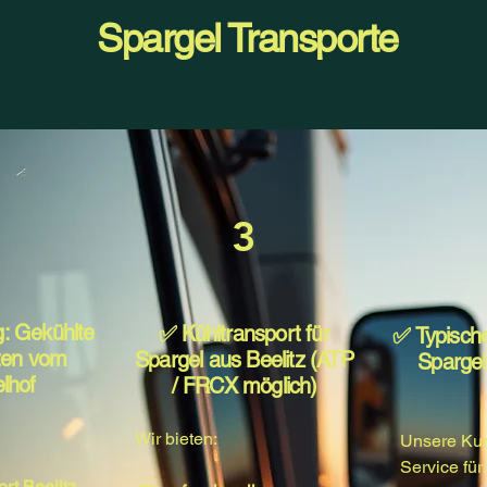
Spargel Transporte
3
: Gekühlte
✅ Kühltransport für
✅ Typische
rten vom
Spargel aus Beelitz (ATP
Spargel
lhof
/ FRCX möglich)
Wir bieten:
Unsere Ku
Service für:
ort Beelitz