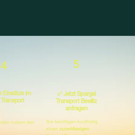
5
4
 Einsätze im
✅ Jetzt Spargel
 Transport
Transport Beelitz
anfragen
Sie benötigen kurzfristig
nden nutzen den
einen
zuverlässigen