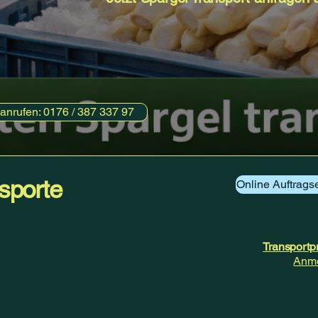
 anrufen: 0176 / 387 337 97
nsporte
Online Auftragse
​Transport
Anme