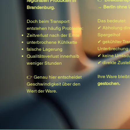
regionalen Produkten in
→ Berlin ohne
Brandenburg.
Das bedeutet:
Doch beim Transport
✔ Abholung dir
entstehen häufig Probleme:
Spargelhof
Zeitverlust nach der Ernte
✔ gekühlter Tra
unterbrochene Kühlkette
Unterbrechung
falsche Lagerung
✔ keine Umlad
Qualitätsverlust innerhalb
✔ direkte Zuste
weniger Stunden
Ihre Ware bleibt
👉 Genau hier entscheidet
gestochen.
Geschwindigkeit über den
Wert der Ware.