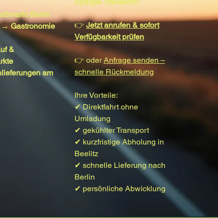
Spargel Transport?
oßmarkt Berlin
👉
Jetzt anrufen & sofort
f → Gastronomie
Verfügbarkeit prüfen
uf &
👉 oder
Anfrage senden –
rkte
schnelle Rückmeldung
hlieferungen am
Ihre Vorteile:
✔ Direktfahrt ohne
Umladung
✔ gekühlter Transport
✔ kurzfristige Abholung in
Beelitz
✔ schnelle Lieferung nach
Berlin
✔ persönliche Abwicklung