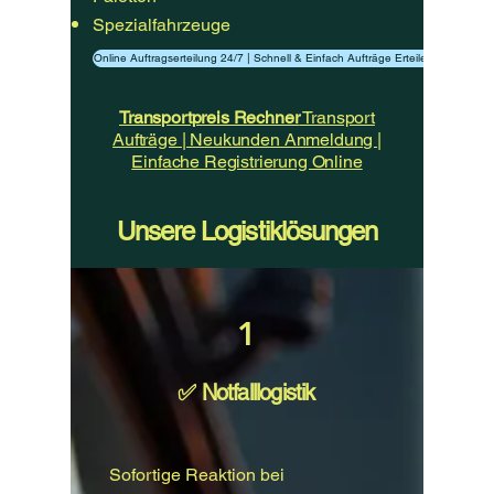
Spezialfahrzeuge
Online Auftragserteilung 24/7 | Schnell & Einfach Aufträge Erteilen
​Transportpreis Rechner
Transport
Aufträge | Neukunden Anmeldung |
Einfache Registrierung Online
Unsere Logistiklösungen
1
​✅ Notfalllogistik
Sofortige Reaktion bei