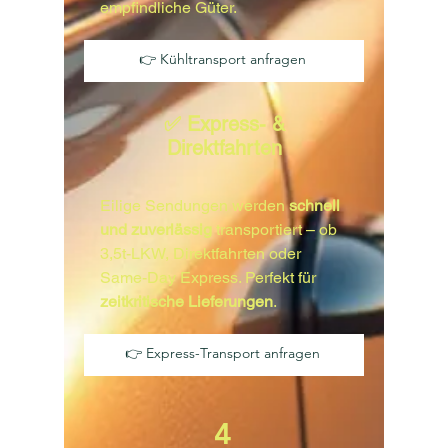
empfindliche Güter.
👉 Kühltransport anfragen
✅ Express- &
Direktfahrten
Eilige Sendungen werden
schnell
und zuverlässig
transportiert
– ob
3,5t-LKW, Direktfahrten oder
Same-Day Express. Perfekt für
zeitkritische Lieferungen
.
👉 Express-Transport anfragen
4