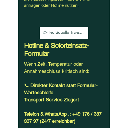
anfragen oder Hotline nutzen.
👉 Individuelle Transportplanung starten
Hotline & Soforteinsatz-
Formular
Wenn Zeit, Temperatur oder
Annahmeschluss kritisch sind:
📞 Direkter Kontakt statt Formular-
Warteschleife
Transport Service Ziegert
Telefon & WhatsApp .:
+49
176 /
387
337 97
(24/7 erreichbar)