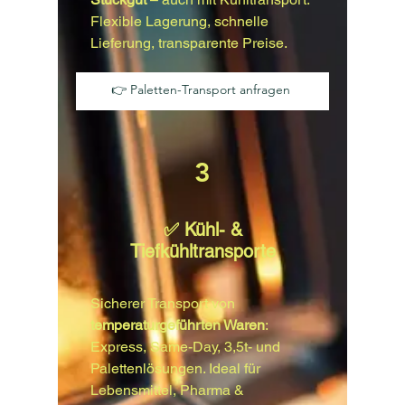
Flexible Lagerung, schnelle
Lieferung, transparente Preise.
👉 Paletten-Transport anfragen
3
✅ Kühl- &
Tiefkühltransporte
Sicherer Transport von
temperaturgeführten Waren
:
Express, Same-Day, 3,5t- und
Palettenlösungen. Ideal für
Lebensmittel, Pharma &