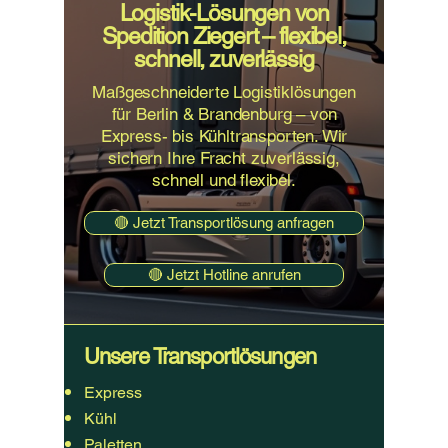
Logistik-Lösungen von
Spedition Ziegert – flexibel,
schnell, zuverlässig
Maßgeschneiderte Logistiklösungen
für Berlin & Brandenburg – von
Express- bis Kühltransporten. Wir
sichern Ihre Fracht zuverlässig,
schnell und flexibel.
🔴 Jetzt Transportlösung anfragen
🔴 Jetzt Hotline anrufen
Unsere Transportlösungen
Express
Kühl
Paletten