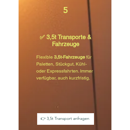
5
✅ 3,5t Transporte &
Fahrzeuge
Flexible
3,5t-Fahrzeuge
für
Paletten, Stückgut, Kühl-
oder Expressfahrten. Immer
verfügbar, auch kurzfristig.
👉 3,5t Transport anfragen