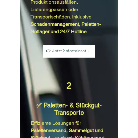
Produktionsausfällen,
Lieferengpässen oder
Transportschäden. Inklusive
Schadenmanagement, Paletten-
Notlager und 24/7 Hotline
.
👉 Jetzt Soforteinsatz anfragen
2
✅ Paletten- & Stückgut-
Transporte
Effiziente Lösungen für
Palettenversand, Sammelgut und
Stückgut
– auch mit Kühltransport.