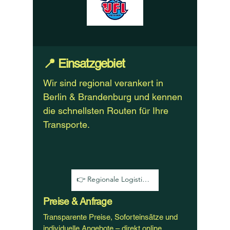
📍 Einsatzgebiet
Wir sind regional verankert in
Berlin & Brandenburg und kennen
die schnellsten Routen für Ihre
Transporte.
👉 Regionale Logistik prüfen
Preise & Anfrage
Transparente Preise, Soforteinsätze und
individuelle Angebote – direkt online