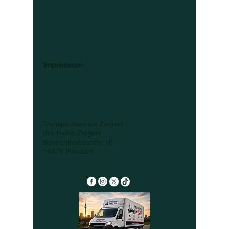
Impressum
Transportservice Ziegert
Inh. Heiko Ziegert
Sonnenlandstraße 16
14471 Potsdam