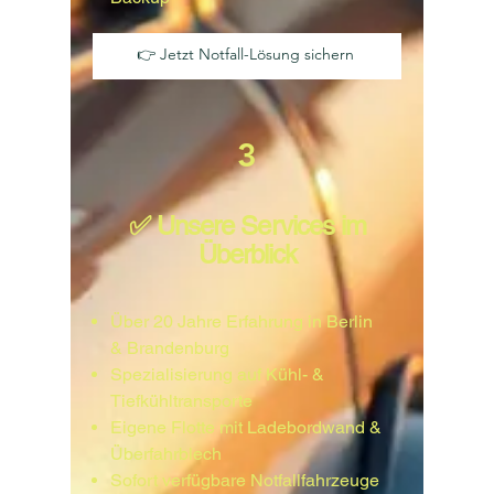
👉 Jetzt Notfall-Lösung sichern
3
✅ Unsere Services im
Überblick
Über 20 Jahre Erfahrung in Berlin
& Brandenburg
Spezialisierung auf Kühl- &
Tiefkühltransporte
Eigene Flotte mit Ladebordwand &
Überfahrblech
Sofort verfügbare Notfallfahrzeuge