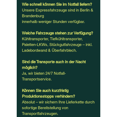
Wie schnell können Sie im Notfall liefern?
Unsere Expressfahrzeuge sind in Berlin &
Brandenburg
innerhalb weniger Stunden verfügbar.
Welche Fahrzeuge stehen zur Verfügung?
Kühltransporter, Tiefkühltransporter,
Paletten-LKWs, Stückgutfahrzeuge – inkl.
Ladebordwand & Überfahrblech.
Sind die Transporte auch in der Nacht
möglich?
Ja, wir bieten 24/7 Notfall-
Transportservice.
Können Sie auch kurzfristig
Produktionsstopps verhindern?
Absolut – wir sichern Ihre Lieferkette durch
sofortige Bereitstellung von
Transportfahrzeugen.