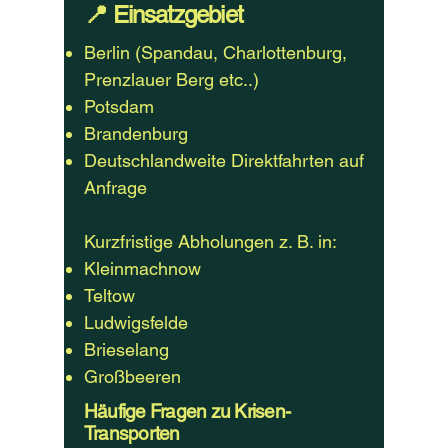
📍 Einsatzgebiet
Berlin (Spandau, Charlottenburg,
Prenzlauer Berg etc..)
Potsdam
Brandenburg
Deutschlandweite Direktfahrten auf
Anfrage
Kurzfristige Abholungen z. B. in:
Kleinmachnow
Teltow
Ludwigsfelde
Brieselang
Großbeeren
Häufige Fragen zu Krisen-
Transporten