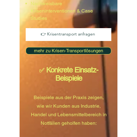
Nachweisbare
Kriseninterventionen & Case
Studies
👉 Krisentransport anfragen
mehr zu Krisen-Transportlösungen
Konkrete Einsatz-
✅
Beispiele
Beispiele aus der Praxis zeigen,
wie wir Kunden aus Industrie,
Handel und Lebensmittelbereich in
Notfällen geholfen haben: