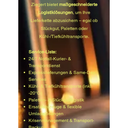
Ziegert bietet
maßgeschneiderte
Logistiklösungen
, um Ihre
Lieferkette abzusichern – egal ob
Stückgut, Paletten oder
Kühl-/Tiefkühltransporte.
Service-Liste:
24/7 Notfall-Kurier- &
Transportdienst
Expresslieferungen & Same-Day
Services
Kühl- & Tiefkühltransporte (inkl.
-20°C)
Paletten- & Stückgutlogistik
Ersatzfahrzeuge & flexible
Umladelösungen
Krisenmanagement & Transport-
Backup