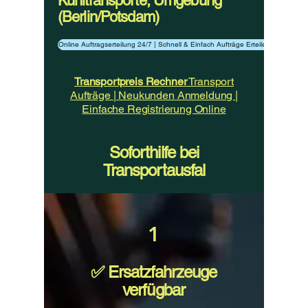
Kühltransporte, Umgebung
(Berlin/Potsdam)
Online Auftragserteilung 24/7 | Schnell & Einfach Aufträge Erteilen
​Transportpreis Rechner
Transport
Aufträge | Neukunden Anmeldung |
Einfache Registrierung Online
Soforthilfe bei
Transportausfal
1
​✅ Ersatzfahrzeuge
verfügbar