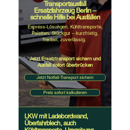
Transportausfall
Ersatzfahrzeug Berlin –
schnelle Hilfe bei Ausfällen
Express-Lösungen, Kühltransporte,
Paletten, Stückgut – kurzfristig,
flexibel, zuverlässig.
Jetzt Ersatztransport sichern und
Ausfall sofort überbrücken
Jetzt Notfall-Transport sichern
Preis sofort kalkulieren
LKW mit Ladebordwand,
Überfahrblech, auch