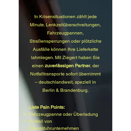
In Krisensituationen zählt jede
Minute. Lenkzeitüberschreitungen,
Fahrzeugpannen,
Straßensperrungen oder plötzliche
Ausfälle können Ihre Lieferkette
lahmlegen. Mit Ziegert haben Sie
einen
zuverlässigen Partner
, der
Notfalltransporte sofort übernimmt
– deutschlandweit, speziell in
Berlin & Brandenburg.
Liste Pain Points:
Fahrzeugpanne oder Überladung
Ausfall von
Stammfuhrunternehmen