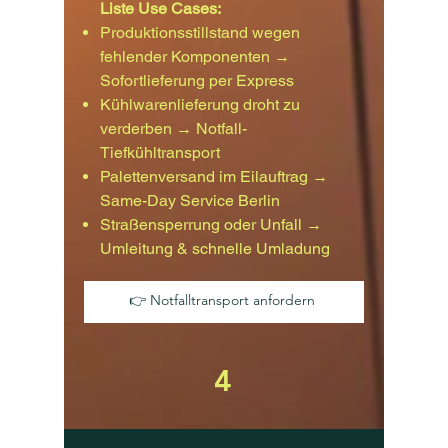
Liste Use Cases:
Produktionsstillstand wegen
fehlender Komponenten →
Sofortlieferung per Express
Kühlwarenlieferung droht zu
verderben → Notfall-
Tiefkühltransport
Palettenversand im Eilauftrag →
Same-Day Service Berlin
Straßensperrung oder Unfall →
Umleitung & schnelle Umladung
👉 Notfalltransport anfordern
4