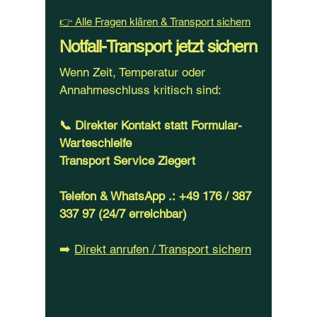
👉 Alle Fragen klären & Transport sichern
Notfall-Transport jetzt sichern
Wenn Zeit, Temperatur oder
Annahmeschluss kritisch sind:
📞 Direkter Kontakt statt Formular-
Warteschleife
Transport Service Ziegert
Telefon & WhatsApp .:
+49
176 /
387
337 97
(24/7 erreichbar)
➡️
Direkt anrufen / Transport sichern