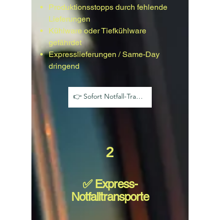
Produktionsstopps durch fehlende
Lieferungen
Kühlware oder Tiefkühlware
gefährdet
Expresslieferungen / Same-Day
dringend
👉 Sofort Notfall-Transport anfragen
2
✅ Express-
Notfalltransporte