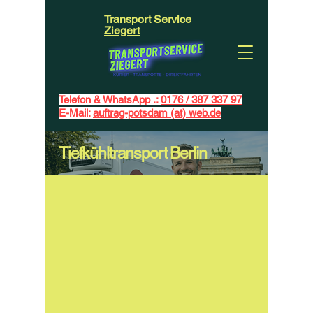
Transport Service
Ziegert
Telefon & WhatsApp .:
0176 / 387 337 97
E-Mail:
auftrag-potsdam (at) web.de
Tiefkühltransport Berlin