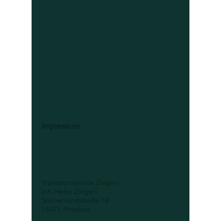
Impressum
Transportservice Ziegert
Inh. Heiko Ziegert
Sonnenlandstraße 16
14471 Potsdam