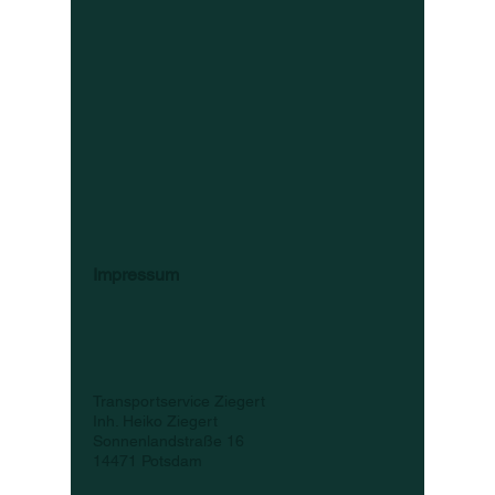
Impressum
Transportservice Ziegert
Inh. Heiko Ziegert
Sonnenlandstraße 16
14471 Potsdam