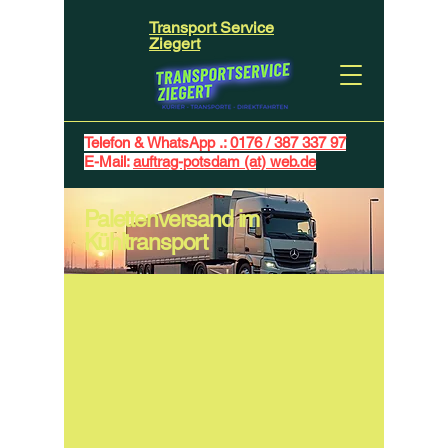
Transport Service
Ziegert
Telefon & WhatsApp .:
0176 / 387 337 97
E-Mail:
auftrag-potsdam (at) web.de
Palettenversand im
Kühltransport