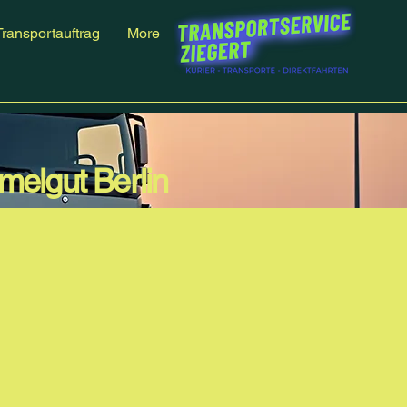
Transportauftrag
More
elgut Berlin