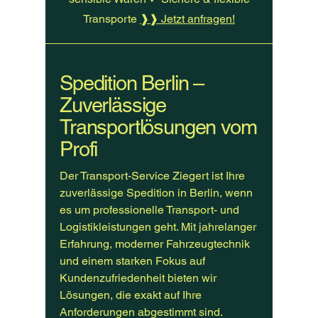
Transporte
❱❱ Jetzt anfragen!
Spedition Berlin –
Zuverlässige
Transportlösungen vom
Profi
Der Transport-Service Ziegert ist Ihre
zuverlässige Spedition in Berlin, wenn
es um professionelle Transport- und
Logistikleistungen geht. Mit jahrelanger
Erfahrung, moderner Fahrzeugtechnik
und einem starken Fokus auf
Kundenzufriedenheit bieten wir
Lösungen, die exakt auf Ihre
Anforderungen abgestimmt sind.