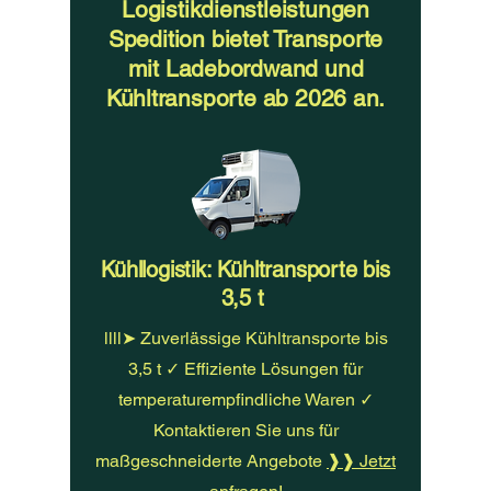
Logistikdienstleistungen
Spedition bietet Transporte
mit Ladebordwand und
Kühltransporte ab 2026 an.
Kühllogistik: Kühltransporte bis
3,5 t
llll➤ Zuverlässige Kühltransporte bis
3,5 t ✓ Effiziente Lösungen für
temperaturempfindliche Waren ✓
Kontaktieren Sie uns für
maßgeschneiderte Angebote
❱❱ Jetzt