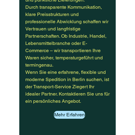
Durch transparente Kommunikation,
klare Preisstrukturen und
professionelle Abwicklung schaffen wir
Vertrauen und langfristige
Partnerschaften. Ob Industrie, Handel,
Lebensmittelbranche oder E-
Commerce – wir transportieren Ihre
Waren sicher, temperaturgeführt und
termingenau.
Wenn Sie eine erfahrene, flexible und
moderne Spedition in Berlin suchen, ist
der Transport-Service Ziegert Ihr
idealer Partner. Kontaktieren Sie uns für
ein persönliches Angebot.
Mehr Erfahren