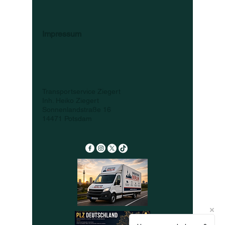
Impressum
Transportservice Ziegert
Inh. Heiko Ziegert
Sonnenlandstraße 16
14471 Potsdam