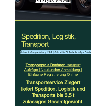
Spedition, Logistik,
Transport
Online Auftragserteilung 24/7 | Schnell & Einfach Aufträge Erteilen
​Transportpreis Rechner
Transport
Aufträge | Neukunden Anmeldung |
Einfache Registrierung Online
Transportservice Ziegert
liefert Spedition, Logistik und
Transporte bis 3,5 t
zulässiges Gesamtgewicht.