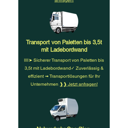
anfragen!
Transport von Paletten bis 3,5t
mit Ladebordwand
llll➤ Sicherer Transport von Paletten bis
3,5t mit Ladebordwand✓ Zuverlässig &
effizient ➟ Transportlösungen für Ihr
Unternehmen
❱❱ Jetzt anfragen!