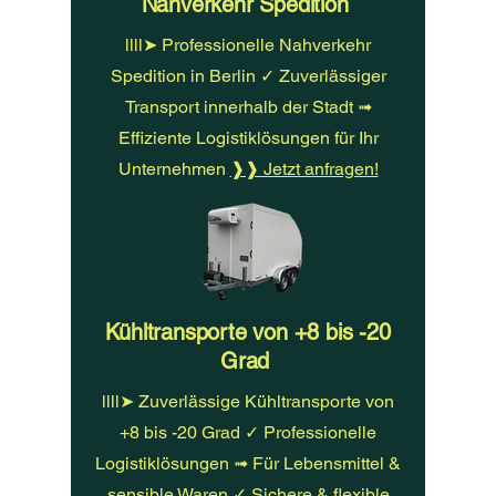
Nahverkehr Spedition
llll➤ Professionelle Nahverkehr
Spedition in Berlin ✓ Zuverlässiger
Transport innerhalb der Stadt ➟
Effiziente Logistiklösungen für Ihr
Unternehmen
❱❱ Jetzt anfragen!
Kühltransporte von +8 bis -20
Grad
llll➤ Zuverlässige Kühltransporte von
+8 bis -20 Grad ✓ Professionelle
Logistiklösungen ➟ Für Lebensmittel &
sensible Waren ✓ Sichere & flexible