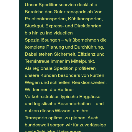
Unser Speditionsservice deckt alle
Bereiche des Gütertransports ab. Von
Palettentransporten, Kühltransporten,
Stückgut, Express- und Direktfahrten
bis hin zu individuellen
Speziallösungen – wir übernehmen die
komplette Planung und Durchführung.
Dabei stehen Sicherheit, Effizienz und
Termintreue immer im Mittelpunkt.
Als regionale Spedition profitieren
unsere Kunden besonders von kurzen
Wegen und schnellen Reaktionszeiten.
Wir kennen die Berliner
Verkehrsstruktur, typische Engpässe
und logistische Besonderheiten – und
nutzen dieses Wissen, um Ihre
Transporte optimal zu planen. Auch
bundesweit sorgen wir für zuverlässige
und pünktliche Lieferungen.