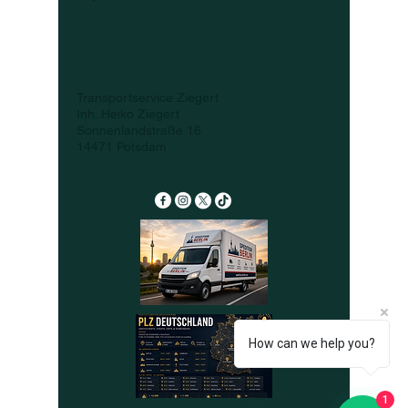
Transportservice Ziegert
Inh. Heiko Ziegert
Sonnenlandstraße 16
14471 Potsdam
How can we help you?
1