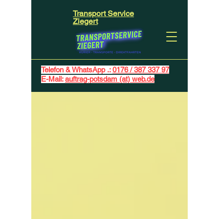
Transport Service
Ziegert
Telefon & WhatsApp .:
0176 / 387 337 97
E-Mail:
auftrag-potsdam (at) web.de