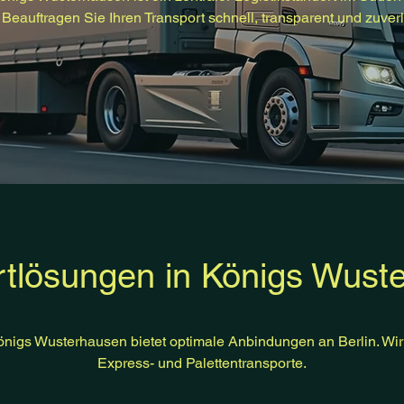
Beauftragen Sie Ihren Transport schnell, transparent und zuverl
rtlösungen in Königs Wust
önigs Wusterhausen bietet optimale Anbindungen an Berlin. Wi
Express- und Palettentransporte.