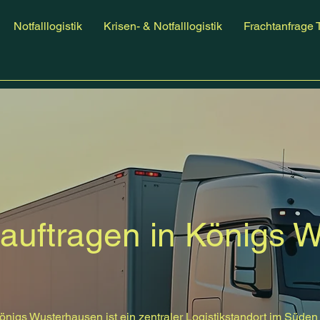
Notfalllogistik
Krisen- & Notfalllogistik
Frachtanfrage 
eauftragen in Königs 
önigs Wusterhausen ist ein zentraler Logistikstandort im Süden 