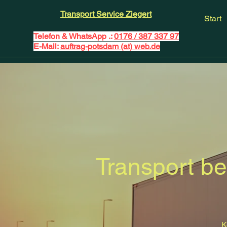
Transport Service Ziegert
Start
Telefon & WhatsApp .:
0176 / 387 337 97
E-Mail:
auftrag-potsdam (at) web.de
Transport b
K