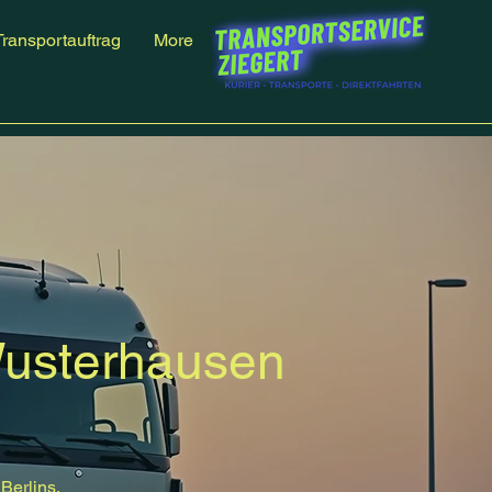
Transportauftrag
More
Wusterhausen
Berlins.