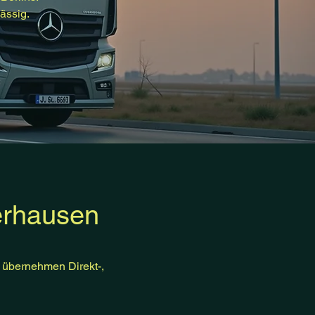
ässig.
erhausen
r übernehmen Direkt-,