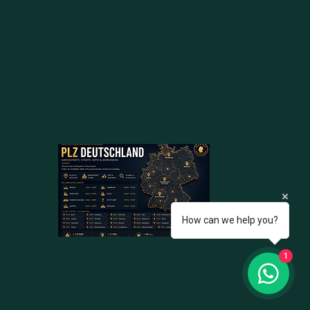
How can we help you?
1