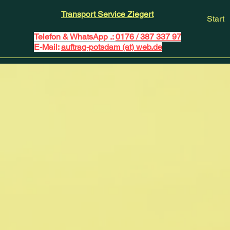
Transport Service Ziegert
Start
Telefon & WhatsApp .:
0176 / 387 337 97
E-Mail:
auftrag-potsdam (at) web.de