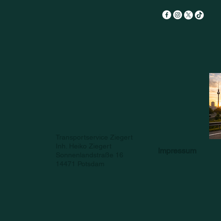
Transportservice Ziegert
Inh. Heiko Ziegert
Impressum
Sonnenlandstraße 16
14471 Potsdam