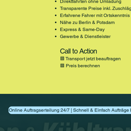
Direktfahrten ohne Umladung
Transparente Preise inkl. Zuschlä
Erfahrene Fahrer mit Ortskenntnis
Nähe zu Berlin & Potsdam
Express & Same-Day
Gewerbe & Dienstleister
Call to Action
🟦 Transport jetzt beauftragen
🟩 Preis berechnen
Online Auftragserteilung 24/7 | Schnell & Einfach Aufträge 