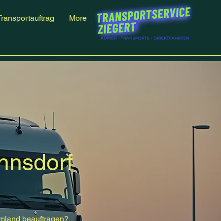
Transportauftrag
More
hnsdorf
Umland beauftragen?