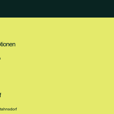
tionen
n
f
tahnsdorf