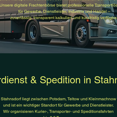
Unsere digitale Frachtenbörse bietet professionelle Transportl
für Gewerbe, Dienstleister, Industrie und Handel –
zuverlässig, transparent kalkuliert und kurzfristig verfügbar
rdienst & Spedition in Stah
Stahnsdorf liegt zwischen Potsdam, Teltow und Kleinmachnow
und ist ein wichtiger Standort für Gewerbe und Dienstleister.
Wir organisieren Kurier-, Transporter- und Speditionsfahrten