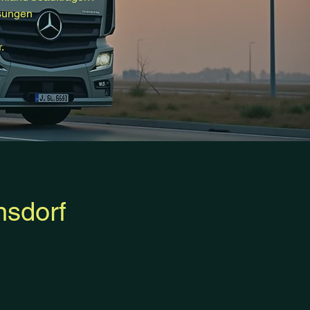
ösungen
.
nsdorf