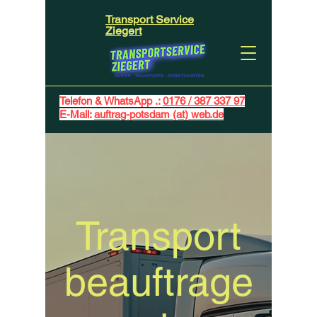
Transport Service
Ziegert
Telefon & WhatsApp .:
0176 / 387 337 97
E-Mail:
auftrag-potsdam (at) web.de
Transport
beauftrage