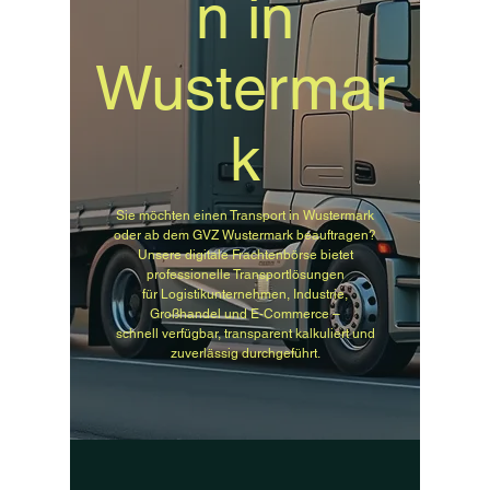
n in
Wustermar
k
Sie möchten einen Transport in Wustermark
oder ab dem GVZ Wustermark beauftragen?
Unsere digitale Frachtenbörse bietet
professionelle Transportlösungen
für Logistikunternehmen, Industrie,
Großhandel und E-Commerce –
schnell verfügbar, transparent kalkuliert und
zuverlässig durchgeführt.