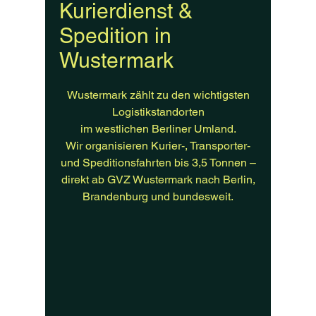
Kurierdienst &
Spedition in
Wustermark
Wustermark zählt zu den wichtigsten
Logistikstandorten
im westlichen Berliner Umland.
Wir organisieren Kurier-, Transporter-
und Speditionsfahrten bis 3,5 Tonnen –
direkt ab GVZ Wustermark nach Berlin,
Brandenburg und bundesweit.