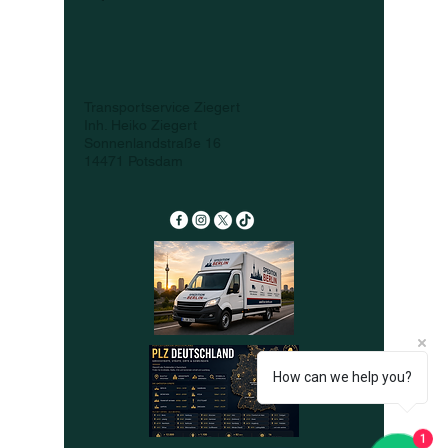
Transportservice Ziegert
Inh. Heiko Ziegert
Sonnenlandstraße 16
14471 Potsdam
How can we help you?
1