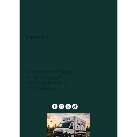
Impressum
Transportservice Ziegert
Inh. Heiko Ziegert
Sonnenlandstraße 16
14471 Potsdam