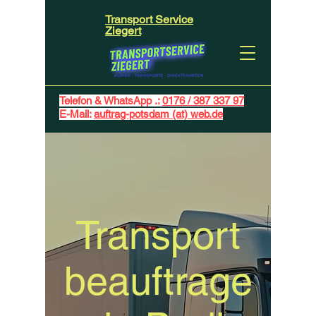
Transport Service
Ziegert
Telefon & WhatsApp .:
0176 / 387 337 97
E-Mail:
auftrag-potsdam (at) web.de
Transport
beauftrage