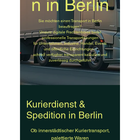
n in Berlin
Sie möchten einen Transport in Berlin
beauftragen?
Unsere digitale Frachtenbörse bietet
professionelle Transportlösungen
für Unternehmen, Industrie, Handel, Events
und öffentliche Einrichtungen –
schnell verfügbar, transparent kalkuliert und
zuverlässig durchgeführt.
Kurierdienst &
Spedition in Berlin
Ob innerstädtischer Kuriertransport,
palettierte Waren