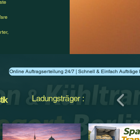
ste
Ware
ter,
Online Auftragserteilung 24/7 | Schnell & Einfach Aufträge 
Ladungsträger :
tik