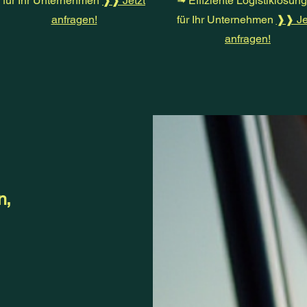
für Ihr Unternehmen
❱❱ Jetzt
➟ Effiziente Logistiklösun
anfragen!
für Ihr Unternehmen
❱❱ Je
anfragen!
n,