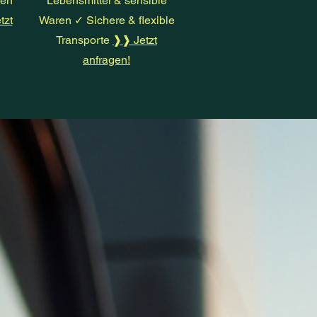
gen
Lebensmittel & sensible
tzt
Waren ✓ Sichere & flexible
Transporte
❱❱ Jetzt
anfragen!