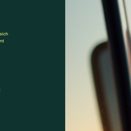
sich
mt
t