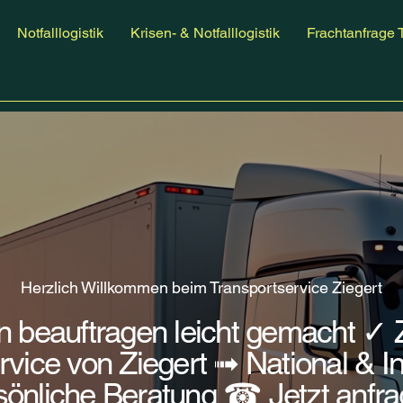
Notfalllogistik
Krisen- & Notfalllogistik
Frachtanfrage 
Herzlich Willkommen beim Transportservice Ziegert
ion beauftragen leicht gemacht ✓ 
rvice von Ziegert ➟ National & In
sönliche Beratung ☎
Jetzt anfr