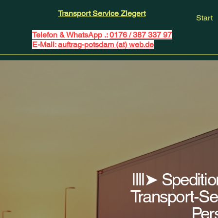
Transport Service Ziegert
Start
Telefon & WhatsApp .:
0176 / 387 337 97
E-Mail:
auftrag-potsdam (at) web.de
llll➤ Spedit
Transport-Se
Per