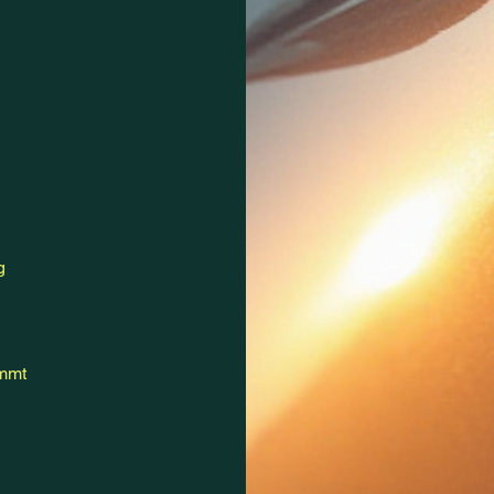
g
immt