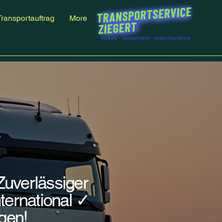
Transportauftrag
More
Zuverlässiger
ternational ✓
agen!