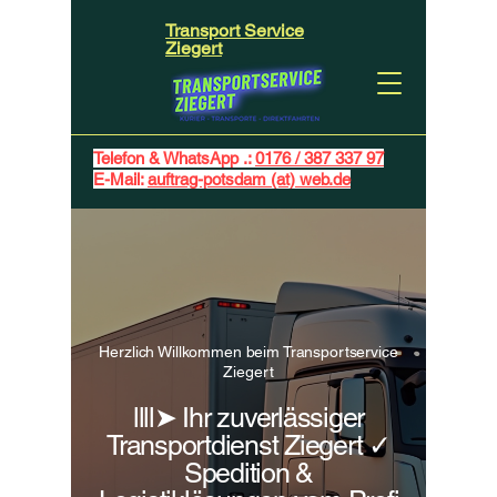
Transport Service
Ziegert
Telefon & WhatsApp .:
0176 / 387 337 97
E-Mail:
auftrag-potsdam (at) web.de
Herzlich Willkommen beim Transportservice
Ziegert
llll➤ Ihr zuverlässiger
Transportdienst Ziegert ✓
Spedition &