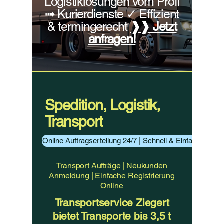
Logistiklösungen vom Profi
➟ Kurierdienste ✓ Effizient
& termingerecht
❱❱ Jetzt
anfragen!
Spedition, Logistik,
Transport
Online Auftragserteilung 24/7 | Schnell & Einfach Aufträ
Transport Aufträge
|
Neukunden
Anmeldung | Einfache Registrierung
Online
Transportservice Ziegert
bietet Transporte bis 3,5 t