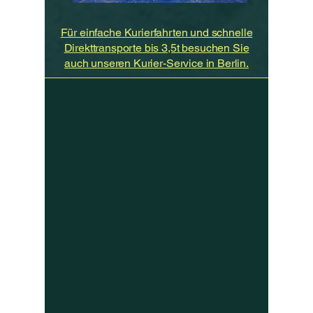
Für einfache Kurierfahrten und schnelle
Direkttransporte bis 3,5t besuchen Sie
auch unseren Kurier-Service in Berlin.