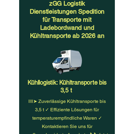
zGG Logistik
Dienstleistungen Spedition
für Transporte mit
Ladebordwand und
Kühltransporte ab 2026 an
Kühllogistik: Kühltransporte bis
3,5 t
llll➤ Zuverlässige Kühltransporte bis
3,5 t ✓ Effiziente Lösungen für
temperaturempfindliche Waren ✓
Kontaktieren Sie uns für