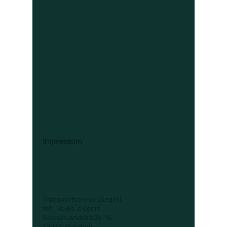
Impressum
Transportservice Ziegert
Inh. Heiko Ziegert
Sonnenlandstraße 16
14471 Potsdam