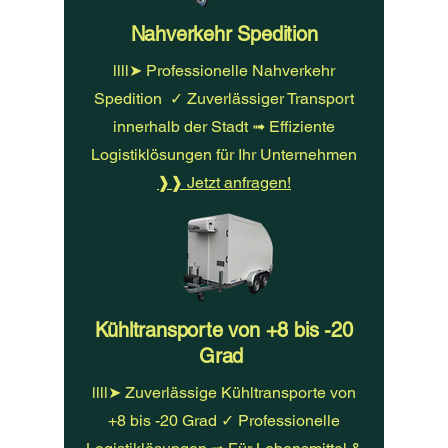
Nahverkehr Spedition
llll➤ Professionelle Nahverkehr
Spedition ✓ Zuverlässiger Transport
innerhalb der Stadt ➟ Effiziente
Logistiklösungen für Ihr Unternehmen
❱❱ Jetzt anfragen!
Kühltransporte von +8 bis -20
Grad
llll➤ Zuverlässige Kühltransporte von
+8 bis -20 Grad ✓ Professionelle