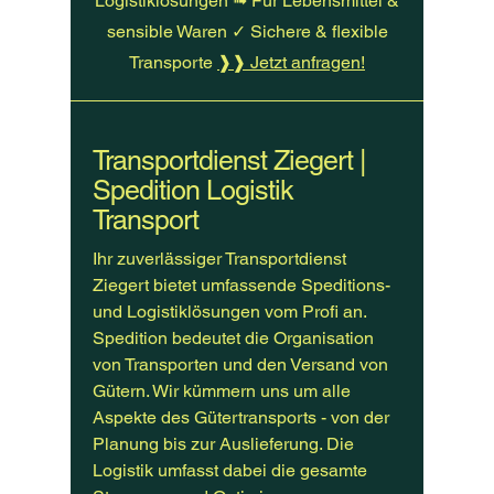
Logistiklösungen ➟ Für Lebensmittel &
sensible Waren ✓ Sichere & flexible
Transporte
❱❱ Jetzt anfragen!
Transportdienst Ziegert |
Spedition Logistik
Transport
Ihr zuverlässiger Transportdienst
Ziegert bietet umfassende Speditions-
und Logistiklösungen vom Profi an.
Spedition bedeutet die Organisation
von Transporten und den Versand von
Gütern. Wir kümmern uns um alle
Aspekte des Gütertransports - von der
Planung bis zur Auslieferung. Die
Logistik umfasst dabei die gesamte