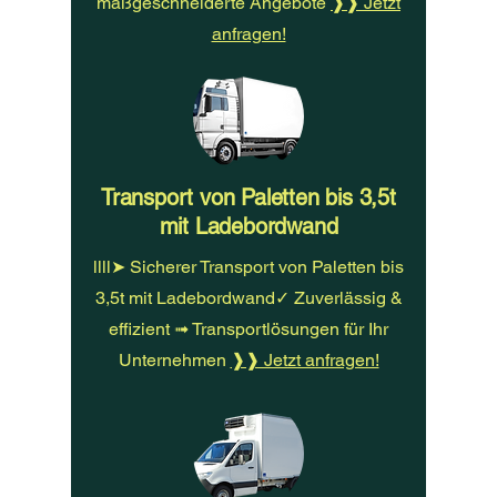
maßgeschneiderte Angebote
❱❱ Jetzt
anfragen!
Transport von Paletten bis 3,5t
mit Ladebordwand
llll➤ Sicherer Transport von Paletten bis
3,5t mit Ladebordwand✓ Zuverlässig &
effizient ➟ Transportlösungen für Ihr
Unternehmen
❱❱ Jetzt anfragen!