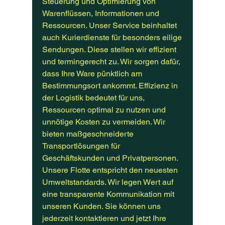
Steuerung und Optimierung von
Warenflüssen, Informationen und
Ressourcen. Unser Service beinhaltet
auch Kurierdienste für besonders eilige
Sendungen. Diese stellen wir effizient
und termingerecht zu. Wir sorgen dafür,
dass Ihre Ware pünktlich am
Bestimmungsort ankommt. Effizienz in
der Logistik bedeutet für uns,
Ressourcen optimal zu nutzen und
unnötige Kosten zu vermeiden. Wir
bieten maßgeschneiderte
Transportlösungen für
Geschäftskunden und Privatpersonen.
Unsere Flotte entspricht den neuesten
Umweltstandards. Wir legen Wert auf
eine transparente Kommunikation mit
unseren Kunden. Sie können uns
jederzeit kontaktieren und jetzt Ihre