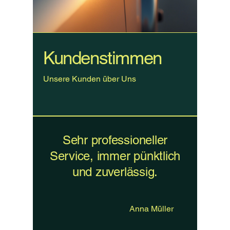
Kundenstimmen
Unsere Kunden über Uns
Sehr professioneller
Service, immer pünktlich
und zuverlässig.
Anna Müller